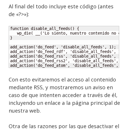
Al final del todo incluye este código (antes
de «?>»):
function disable_all_feeds() {

   wp_die( __('Lo siento, nuestro contenido no está
}

add_action('do_feed', 'disable_all_feeds', 1);

add_action('do_feed_rdf', 'disable_all_feeds', 1);

add_action('do_feed_rss', 'disable_all_feeds', 1);

add_action('do_feed_rss2', 'disable_all_feeds', 1);

add_action('do_feed_atom', 'disable_all_feeds', 1);
Con esto evitaremos el acceso al contenido
mediante RSS, y mostraremos un aviso en
caso de que intenten acceder a través de él,
incluyendo un enlace a la página principal de
nuestra web.
Otra de las razones por las que desactivar el